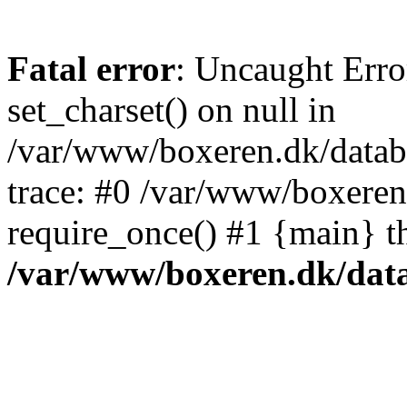
Fatal error
: Uncaught Erro
set_charset() on null in
/var/www/boxeren.dk/datab
trace: #0 /var/www/boxeren
require_once() #1 {main} t
/var/www/boxeren.dk/dat